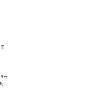
终坚
学
具有
到