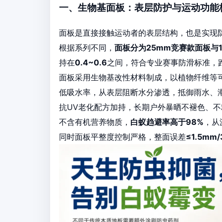
一、生物基面板：表层防护与运动功能
面板是直接接触运动者的表层结构，也是实现
根据系列不同，
面板分为25mm竞赛款面板与
持在
0.4~0.6
之间，符合专业赛事防滑标准，
面板采用生物基改性材料制成，以植物纤维等
低吸水率，从表层阻断水分渗透，抵御雨水、
抗UV老化配方加持，长期户外暴晒不褪色、不
不含有机营养物质，
白蚁趋避率高于98%
，从
同时面板平整度控制严格，整面误差
≤1.5mm