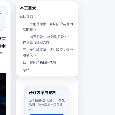
本页目录
标
返回顶部
一、生物基面板：表层防护与运动
功能核心
二、增强龙骨 + 增强副龙骨：主
球首
体承重与稳定支撑
联室
三、专利减震垫：缓冲吸震，保护
环
运动关节
四、整体结构协同优势
总结
获取方案与资料
面向招采/设计/施工：参数
示例、验收清单与项目建
议。