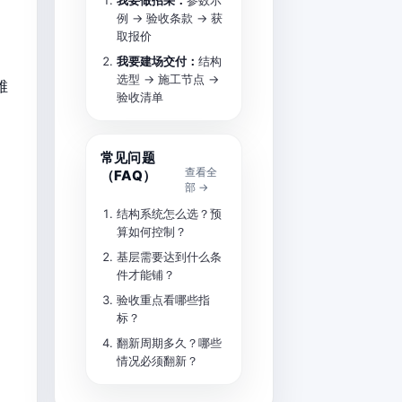
我要做招采：
参数示
例 → 验收条款 → 获
取报价
我要建场交付：
结构
选型 → 施工节点 →
维
验收清单
：
常见问题
查看全
（FAQ）
部 →
结构系统怎么选？预
算如何控制？
基层需要达到什么条
件才能铺？
验收重点看哪些指
标？
翻新周期多久？哪些
情况必须翻新？