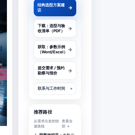
结构选型方案建
→
议
下载：选型与验
→
收清单（PDF）
获取：参数示例
→
（Word/Excel）
提交需求 / 预约
→
勘察与报价
联系与工作时间
推荐路径
从需求出发的快
查看全
速路线
部 →